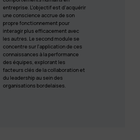
entreprise. L'objectif est d'acquérir
une conscience accrue de son
propre fonctionnement pour
interagir plus efficacement avec
les autres. Le second module se
concentre sur l'application de ces
connaissances à la performance
des équipes, explorant les
alent reconnu)
plète et humaine
facteurs clés de la collaboration et
nnelle
du leadership au sein des
organisations bordelaises.
 professionnel
rvision et l’intelligence
tropole bordelaise,