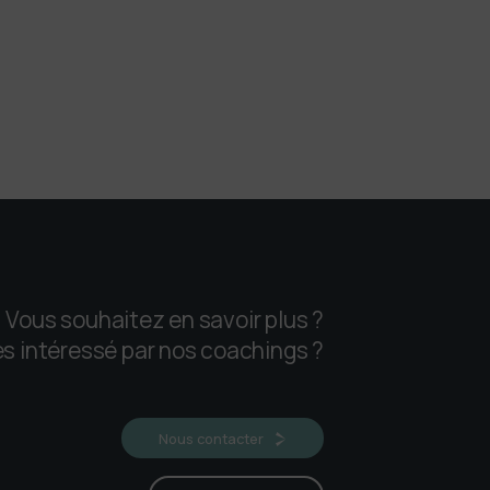
ifs dans toute la Nouvelle-
rofessionnalisme.À qui s’adresse
Vous souhaitez en savoir plus ?
ocal
s intéressé par nos coachings ?
Nous contacter
-être
,