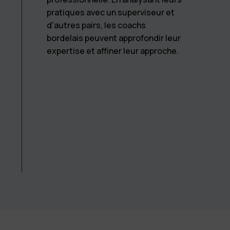
d’organisation.
pratiques avec un superviseur et
d'autres pairs, les coachs
bordelais peuvent approfondir leur
expertise et affiner leur approche.
Coach & Team®
Être titulaire d’un diplôme de niveau Bac+2 (ou équiv
formation com
Justifier d’au moins 3 années d’expérience professio
formateurs certifiés et expérimentés
Présenter un projet cohérent avec le métier de coach
Une pédagogie vivante
, basée sur la pratique, la supe
collective,
Un environnement local inspirant
, au cœur de la mé