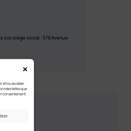
s son siège social : 578 Avenue
ker et/ou accéder
données telles que
 son consentement
trer
é et à votre vision du métier de