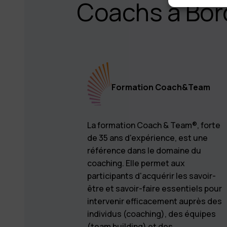
Coachs à Bo
Formation Coach&Team
La formation Coach & Team®, forte
de 35 ans d'expérience, est une
référence dans le domaine du
coaching. Elle permet aux
participants d'acquérir les savoir-
être et savoir-faire essentiels pour
intervenir efficacement auprès des
individus (coaching), des équipes
(team building) et des