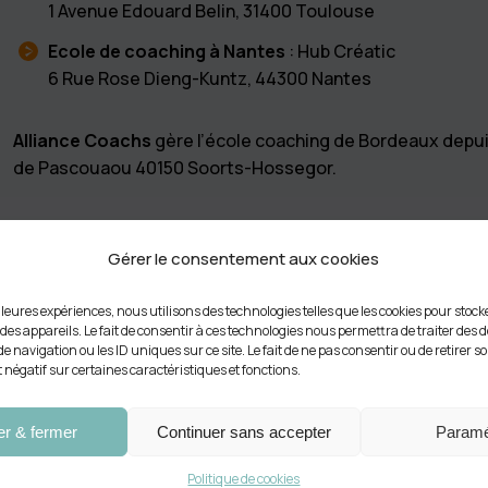
1 Avenue Edouard Belin, 31400 Toulouse
Ecole de coaching à Nantes
: Hub Créatic
6 Rue Rose Dieng-Kuntz, 44300 Nantes
Alliance Coachs
gère l’école coaching de Bordeaux depui
de Pascouaou 40150 Soorts-Hossegor.
Gérer le consentement aux cookies
illeures expériences, nous utilisons des technologies telles que les cookies pour stoc
es appareils. Le fait de consentir à ces technologies nous permettra de traiter des 
 navigation ou les ID uniques sur ce site. Le fait de ne pas consentir ou de retirer
t négatif sur certaines caractéristiques et fonctions.
ns pour
er & fermer
Continuer sans accepter
Paramé
Alliance Coachs
celle qui correspond à votre projet, à votre personnalit
Politique de cookies