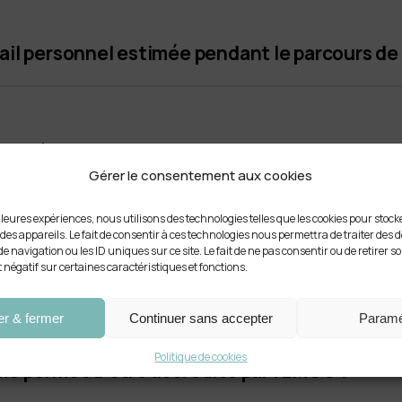
vail personnel estimée pendant le parcours de
uite à la formation C&T® ?
Gérer le consentement aux cookies
illeures expériences, nous utilisons des technologies telles que les cookies pour stoc
es appareils. Le fait de consentir à ces technologies nous permettra de traiter des 
rquoi Alliance Coachs a choisi d’adhérer à c
 navigation ou les ID uniques sur ce site. Le fait de ne pas consentir ou de retirer
t négatif sur certaines caractéristiques et fonctions.
’équipe
er & fermer
Continuer sans accepter
Paramé
Politique de cookies
 me permet d’être accrédité par l’EMCC ?