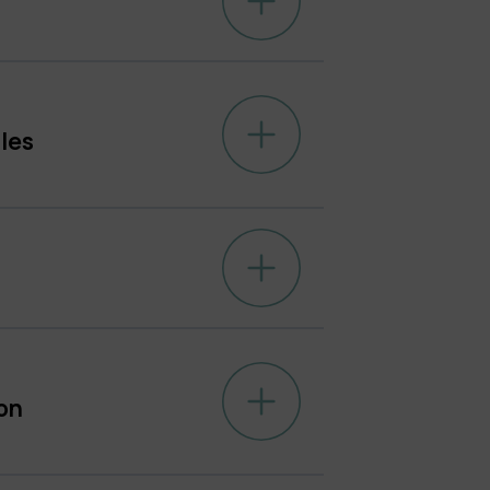
ules
?
ion