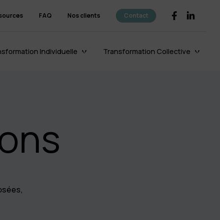
sources
FAQ
Nos clients
Contact
sformation Individuelle
Transformation Collective
ions
Le coaching
d’organisation
Découvrir
osées,