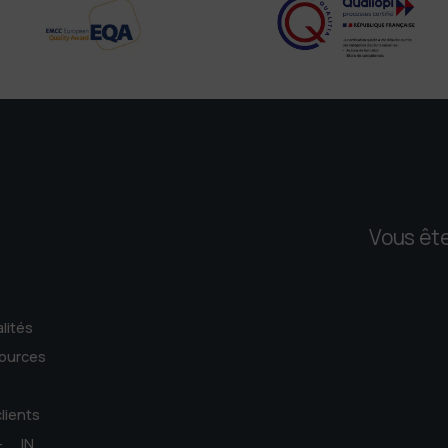
Vous ête
lités
ources
lients
-
IN