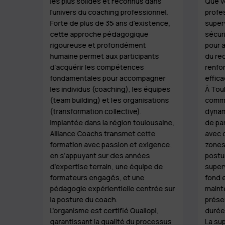
les plus solides et reconnus dans
Que v
professionnel. Sa force repose sur :
personnes et des collectifs, et l’appartenance
l’univers du coaching professionnel.
profe
Une pédagogie éprouvée, basée sur l’intelligence
à une communauté de pairs ancrée localement
Forte de plus de 35 ans d'existence,
super
collective, la supervision et le développement
et nationalement.
cette approche pédagogique
sécuri
personnel.
rigoureuse et profondément
pour 
Une certification solide, qui allie pratique du
humaine permet aux participants
du rec
Conditions d’accès à la
d’acquérir les compétences
renfo
coaching individuel, d’équipe et d’organisation.
certification RNCP Coach
fondamentales pour accompagner
effica
Un ancrage local fort à Toulouse, au sein du réseau
professionnel
les individus (coaching), les équipes
À Tou
Alliance Coachs, animé par des formateurs
(team building) et les organisations
comm
certifiés et en activité.
(transformation collective).
dynam
Le parcours certifiant s’adresse à des
Implantée dans la région toulousaine,
de pa
professionnels en transition ou en évolution de
Alliance Coachs transmet cette
avec d
Un accompagnement sur mesure, favorisant la
formation avec passion et exigence,
zones
posture, motivés par un projet solide
transformation durable du coach et de sa posture
en s’appuyant sur des années
postu
d’accompagnement :
professionnelle.
d’expertise terrain, une équipe de
superv
formateurs engagés, et une
fond e
Être titulaire d’un diplôme
Bac+2 ou
Quelle est la différence entre
pédagogie expérientielle centrée sur
mainte
équivalent reconnu
la posture du coach.
prése
Alliance Coachs et d’autres
Justifier de
trois années d’expérience
L’organisme est certifié Qualiopi,
durée
écoles de coaching ?
garantissant la qualité du processus
La sup
professionnelle minimum