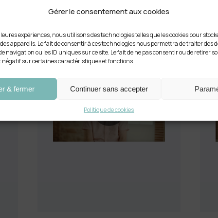
Gérer le consentement aux cookies
Xavier
Boone
illeures expériences, nous utilisons des technologies telles que les cookies pour stoc
es appareils. Le fait de consentir à ces technologies nous permettra de traiter des 
 navigation ou les ID uniques sur ce site. Le fait de ne pas consentir ou de retirer
t négatif sur certaines caractéristiques et fonctions.
Manager Coach - Thales
Promotion CT10 certifié en 2018
er & fermer
Continuer sans accepter
Paramé
é
e
Politique de cookies