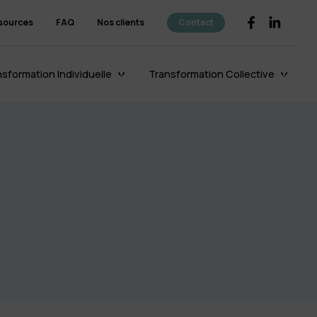
sources
FAQ
Nos clients
Contact
sformation Individuelle
Transformation Collective
Le coaching
d’organisation
Découvrir