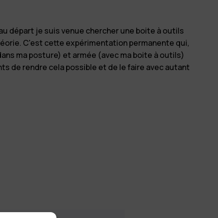
Découvrir
u départ je suis venue chercher une boite à outils
 théorie. C'est cette expérimentation permanente qui,
(dans ma posture) et armée (avec ma boite à outils)
s de rendre cela possible et de le faire avec autant