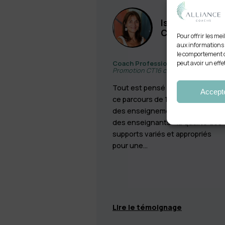
Isabelle
CAUBET
Pour offrir les me
aux informations d
le comportement de
peut avoir un effe
Coach Professionnelle
Promotion CT16 certifiée en 2024
Tout est pensé et réfléchi dans
Accept
ce parcours de 14 mois - la qualit
des enseignements et l'expertis
des enseignants - la qualité des
supports variés et appropriés
pour une…
Lire le témoignage