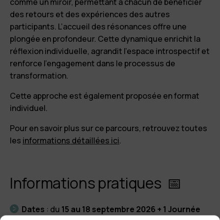
comme un miroir, permettant à chacun de bénéficier
des retours et des expériences des autres
participants. L’accueil des résonances offre une
plongée en profondeur. Cette dynamique enrichit la
réflexion individuelle, agrandit l’espace introspectif et
renforce l'engagement dans le processus de
transformation.
Cette approche est également proposée en format
individuel.
Pour en savoir plus sur ce parcours, retrouvez toutes
les
informations détaillées ici
.
Informations pratiques 📅
Dates
:
du
15 au 18 septembre 2026 + 1 Journée