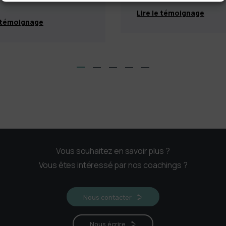
Lire le témoignage
e témoignage
Vous souhaitez en savoir plus ?
Vous êtes intéressé par nos coachings ?
Nous contacter
Nous écrire