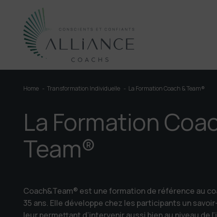
Home
Transformation Individuelle
La Formation Coach & Team®
La Professionnalisation des Coachs
Transformation Collective
La Formation Coa
La Formation Coach & Team®
Le coaching d'Equipe
La Formation RNCP de Coach Professionnel
Le coaching d’organisation
Team®
La supervision des Coachs
La formation Elément Humain
PARCOURS DÉVELOPPEMENT
Coach&Team® est une formation de référence au coa
35 ans. Elle développe chez les participants un savoir
leur permettant d’intervenir aussi bien au niveau de l