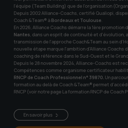
l’équipe (Team Building) que de l’organisation (Orga
Depuis 2002 Alliance-Coachs, certifié Qualiopi, disp
Coach &Team® à
Bordeaux et Toulouse
.
En 2026, Alliance Coachs démarre la 1ère promotion d
Nantes
, dans un esprit de continuité et d'évolution,
transmission de l'approche Coach&Team au sein d’
nouvelle étape marque l'ambition d'Alliance Coachs d
coaching de référence dans le Sud-Ouest et le Gran
Depuis le 28 novembre 2024, Alliance-Coachs est re
Compétences comme organisme certificateur habilité
RNCP de Coach Professionnel n° 39870.
Un parcou
formation au delà de Coach &Team® permet d'accéde
RNCP (voir notre page La formation RNCP de Coach P
En savoir plus