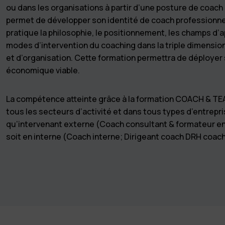
ou dans les organisations à partir d’une posture de coach
permet de développer son identité de coach professionne
pratique la philosophie, le positionnement, les champs d’app
modes d’intervention du coaching dans la triple dimension
et d’organisation. Cette formation permettra de déployer
économique viable.
La compétence atteinte grâce à la formation COACH & TE
tous les secteurs d’activité et dans tous types d’entrepri
qu’intervenant externe (Coach consultant & formateur en
soit en interne (Coach interne; Dirigeant coach DRH coa
Taux de réussite à l'examen
Taux de satisfaction global
Tau
Alliance Coachs