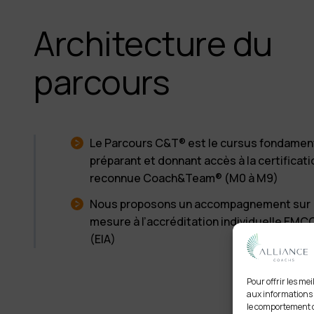
Architecture du
parcours
Le Parcours C&T® est le cursus fondamen
préparant et donnant accès à la certificati
reconnue Coach&Team® (M0 à M9)
Nous proposons un accompagnement sur
mesure à l’accréditation individuelle EMC
(EIA)
Pour offrir les me
aux informations d
le comportement de