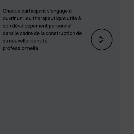
Chaque participant s'engage à
A chaque
ouvrir un lieu thérapeutique utile à
membres d
son développement personnel
aux côtés
dans le cadre de la construction de
la dynam
sa nouvelle identité
module.
professionnelle.