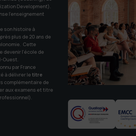
nization Development).
ense l’enseignement
e son histoire à
 après plus de 20 ans de
Holonomie.
Cette
e devenir l’école de
d-Ouest.
connu par France
 à délivrer le
titre
rs complémentaire de
r aux examens et titre
rofessionnel).