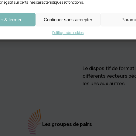
t négatif sur certaines caractéristiques et fonctions.
La certification Coach&Team® (examen final) valide v
er & fermer
Continuer sans accepter
Paramé
de la posture C&T®.
Politique de cookies
Le titre RNCP niveau 6 atteste, auprès de l’État et 
métier de coach professionnel (4 blocs). Il est access
(M0→M11) et l’examen dédié.
Le dispositif de form
différents vecteurs p
les uns aux autres.
Les groupes de pairs